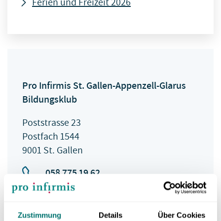
Ferien und Freizeit 2026
Pro Infirmis St. Gallen-Appenzell-Glarus
Bildungsklub
Poststrasse 23
Postfach 1544
9001 St. Gallen
058 775 19 62
bildungsklub-sg-
app@proinfirmis.ch
Zustimmung
Details
Über Cookies