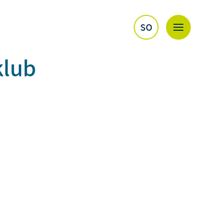
SO
klub