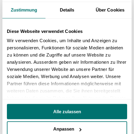
Kurs-Nr.
Zustimmung
Details
Über Cookies
Diese Webseite verwendet Cookies
Kursort:
Wir verwenden Cookies, um Inhalte und Anzeigen zu
personalisieren, Funktionen für soziale Medien anbieten
zu können und die Zugriffe auf unsere Website zu
Kursleitung / Veranstalter:
analysieren. Ausserdem geben wir Informationen zu Ihrer
Verwendung unserer Website an unsere Partner für
soziale Medien, Werbung und Analysen weiter. Unsere
Partner führen diese Informationen möglicherweise mit
Kurslokal:
weiteren Daten zusammen, die Sie ihnen bereitgestellt
haben oder die sie im Rahmen Ihrer Nutzung der Dienste
gesammelt haben.
Alle zulassen
Informationen:
Anpassen